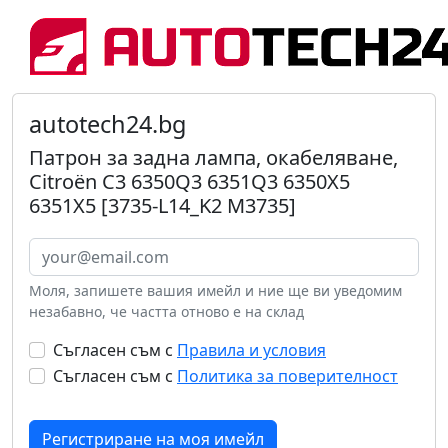
autotech24.bg
Патрон за задна лампа, окабеляване,
Citroën C3 6350Q3 6351Q3 6350X5
6351X5 [3735-L14_K2 M3735]
Моля, запишете вашия имейл и ние ще ви уведомим
незабавно, че частта отново е на склад
Съгласен съм с
Правила и условия
Съгласен съм с
Политика за поверителност
Регистриране на моя имейл