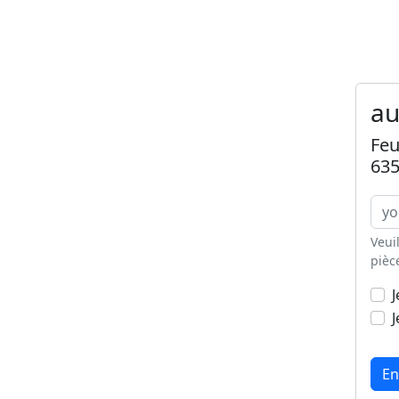
au
Feu
635
Veui
pièc
J
J
En