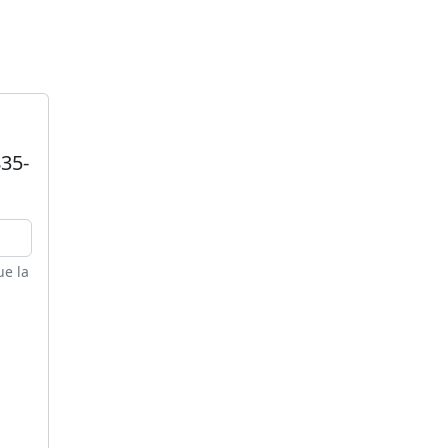
835-
ue la