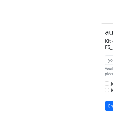
au
Kit
F5_
Veui
pièc
J
J
En