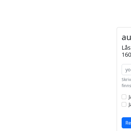
au
Lås
160
Skri
finns
J
J
Re