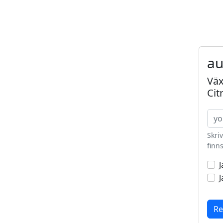
au
Väx
Cit
Skri
finns
J
J
Re