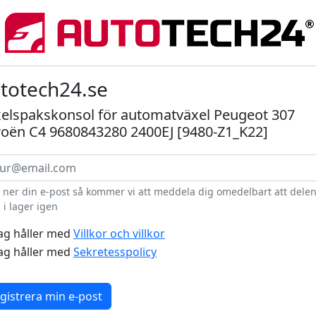
totech24.se
elspakskonsol för automatväxel Peugeot 307
roën C4 9680843280 2400EJ [9480-Z1_K22]
v ner din e-post så kommer vi att meddela dig omedelbart att dele
 i lager igen
ag håller med
Villkor och villkor
ag håller med
Sekretesspolicy
gistrera min e-post