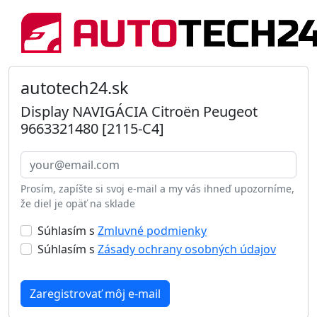
autotech24.sk
Display NAVIGÁCIA Citroën Peugeot
9663321480 [2115-C4]
Prosím, zapíšte si svoj e-mail a my vás ihneď upozorníme,
že diel je opäť na sklade
Súhlasím s
Zmluvné podmienky
Súhlasím s
Zásady ochrany osobných údajov
Zaregistrovať môj e-mail