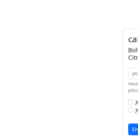
ca
Boî
Cit
Veui
pièc
J
J
En