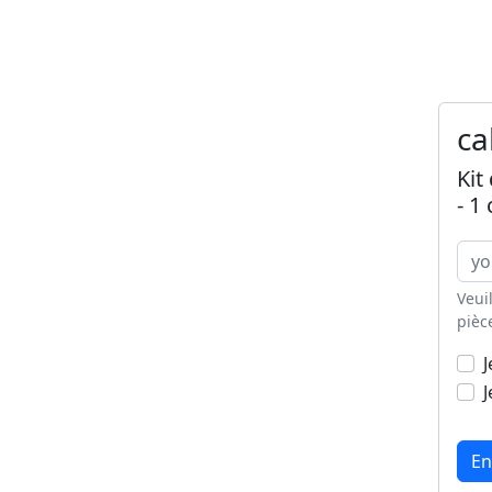
ca
Kit
- 1
Veui
pièc
J
J
En